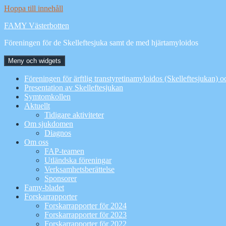
Hoppa till innehåll
FAMY Västerbotten
Föreningen för de Skelleftesjuka samt de med hjärtamyloidos
Meny och widgets
Föreningen för ärftlig transtyretinamyloidos (Skelleftesjukan) 
Presentation av Skelleftesjukan
Symtomkollen
Aktuellt
Tidigare aktiviteter
Om sjukdomen
Diagnos
Om oss
FAP-teamen
Utländska föreningar
Verksamhetsberättelse
Sponsorer
Famy-bladet
Forskarrapporter
Forskarrapporter för 2024
Forskarrapporter för 2023
Forskarrapporter för 2022