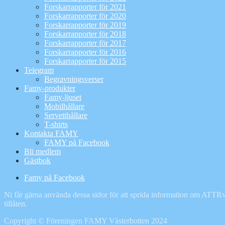
Forskarrapporter för 2021
Forskarrapporter för 2020
Forskarrapporter för 2019
Forskarrapporter för 2018
Forskarrapporter för 2017
Forskarrapporter för 2016
Forskarrapporter för 2015
Telegram
Begravningsverser
Famy-produkter
Famy-ljuset
Mobilhållare
Servetthållare
T-shirts
Kontakta FAMY
FAMY på Facebook
Bli medlem
Gästbok
Famy på Facebook
Ni får gärna använda dessa sidor för att sprida information om ATTRv 
tillåten.
Copyright © Föreningen FAMY Västerbotten 2024