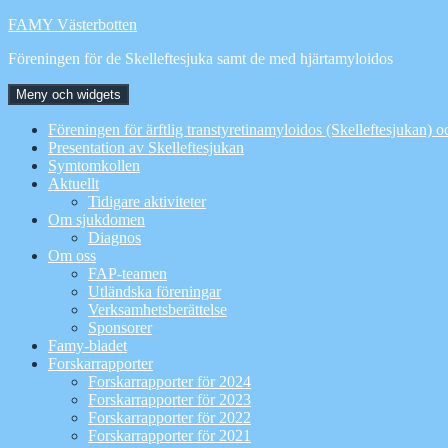
Hoppa
FAMY Västerbotten
till
Föreningen för de Skelleftesjuka samt de med hjärtamyloidos
innehåll
Meny och widgets
Föreningen för ärftlig transtyretinamyloidos (Skelleftesjukan) 
Presentation av Skelleftesjukan
Symtomkollen
Aktuellt
Tidigare aktiviteter
Om sjukdomen
Diagnos
Om oss
FAP-teamen
Utländska föreningar
Verksamhetsberättelse
Sponsorer
Famy-bladet
Forskarrapporter
Forskarrapporter för 2024
Forskarrapporter för 2023
Forskarrapporter för 2022
Forskarrapporter för 2021