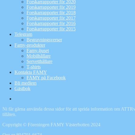
Forskarrapporter för 2020
Forskarrapporter för 2019
Forskarrapporter för 2018
Forskarrapporter för 2017
Forskarrapporter för 2016
Forskarrapporter för 2015
Telegram
Begravningsverser
Famy-produkter
Famy-ljuset
Mobilhållare
Servetthållare
T-shirts
Kontakta FAMY
FAMY på Facebook
Bli medlem
Gästbok
Famy
på
Ni får gärna använda dessa sidor för att sprida information om ATTRv 
Facebook
tillåten.
Copyright © Föreningen FAMY Västerbotten 2024
Org.nr 894701-6674