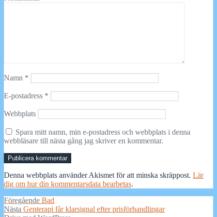
Namn
*
E-postadress
*
Webbplats
Spara mitt namn, min e-postadress och webbplats i denna
webbläsare till nästa gång jag skriver en kommentar.
Denna webbplats använder Akismet för att minska skräppost.
Lär
dig om hur din kommentarsdata bearbetas
.
Inläggsnavigering
Föregående
Föregående
Bad
Nästa
inlägg:
Nästa
Genterapi får klarsignal efter prisförhandlingar