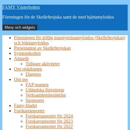
Hoppa
FAMY Västerbotten
till
Föreningen för de Skelleftesjuka samt de med hjärtamyloidos
innehåll
Meny och widgets
Föreningen för ärftlig transtyretinamyloidos (Skelleftesjukan)
och hjärtamyloidos
Presentation av Skelleftesjukan
Symtomkollen
Aktuellt
Tidigare aktiviteter
Om sjukdomen
Diagnos
Om oss
FAP-teamen
Utländska föreningar
Verksamhetsberättelse
Sponsorer
Famy-bladet
Forskarrapporter
Forskarrapporter för 2024
Forskarrapporter för 2023
Forskarrapporter för 2022