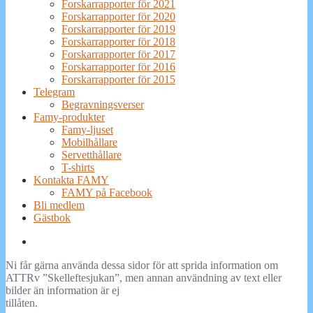
Forskarrapporter för 2021
Forskarrapporter för 2020
Forskarrapporter för 2019
Forskarrapporter för 2018
Forskarrapporter för 2017
Forskarrapporter för 2016
Forskarrapporter för 2015
Telegram
Begravningsverser
Famy-produkter
Famy-ljuset
Mobilhållare
Servetthållare
T-shirts
Kontakta FAMY
FAMY på Facebook
Bli medlem
Gästbok
Famy
på
Ni får gärna använda dessa sidor för att sprida information om
Facebook
ATTRv ”Skelleftesjukan”, men annan användning av text eller
bilder än information är ej
tillåten.