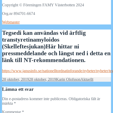
Copyright © Föreningen FAMY Västerbotten 2024
Org.nr 894701-6674
Webmaster
Tegsedi kan användas vid ärftlig
transtyretinamyloidos
(Skelleftesjukan)Här hittar ni
pressmeddelande och längst ned i detta en
länk till NT-rekommendationen.
https://www.janusinfo.se/nationelltordnatinforande/nyheter/nyheter/
Postat
Författare
Kategorier
28 oktober, 2019
28 oktober, 2019
Karin Olofsson
Aktuellt
Lämna ett svar
Din e-postadress kommer inte publiceras.
Obligatoriska fält är
märkta
*
Kommentar
*