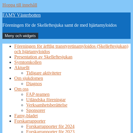
Hoppa till innehåll
FAMY Västerbotten
Föreningen för de Skelleftesjuka samt de med hjärtamyloidos
Meny och widgets
Föreningen för ärftlig transtyretinamyloidos (Skelleftesjukan)
och hjärtamyloidos
Presentation av Skelleftesjukan
Symtomkollen
Aktuellt
Tidigare aktiviteter
Om sjukdomen
Diagnos
Om oss
FAP-teamen
Utländska föreningar
Verksamhetsberättelse
Sponsorer
Famy-bladet
Forskarrapporter
Forskarrapporter för 2024
Forskarrapporter för 2023