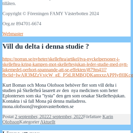
tillåten.
Copyright © Föreningen FAMY Västerbotten 2024
Org.nr 894701-6674
Webmaster
Vill du delta i denna studie ?
https://norran.se/nyheter/skelleftea/artikel/tva-nyckelpersoner-i-
skelleftea-kring-kampen-mot-skelleftesjukan-leder-studie-med-nytt-
lakemedel-oerhort-spannande-att-se-effekten/j879m41l?
fbclid=IwAR3MZzVxjcW_gE_P5tLRMBQDKamxxzAPPIyfHlKcgd
Kurt Boman och Mona Olofsson behöver fler som vill delta i
studien på Skellefteå lasarett av den nya medicinen som heter
Eplontersen som ska ”tysta” den gen som orsakar Skelleftesjukan.
Kontakta i så fall Mona på denna mailadress.
mona.olofsson@regionvasterbotten.se
Postat
2 september, 2022
2 september, 2022
Författare
Karin
Olofsson
Kategorier
Aktuellt