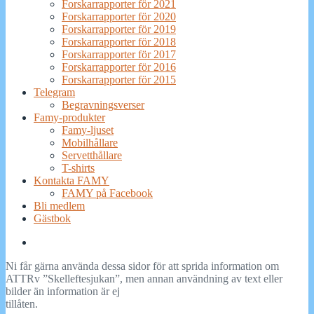
Forskarrapporter för 2021
Forskarrapporter för 2020
Forskarrapporter för 2019
Forskarrapporter för 2018
Forskarrapporter för 2017
Forskarrapporter för 2016
Forskarrapporter för 2015
Telegram
Begravningsverser
Famy-produkter
Famy-ljuset
Mobilhållare
Servetthållare
T-shirts
Kontakta FAMY
FAMY på Facebook
Bli medlem
Gästbok
Famy
på
Ni får gärna använda dessa sidor för att sprida information om
Facebook
ATTRv ”Skelleftesjukan”, men annan användning av text eller
bilder än information är ej
tillåten.