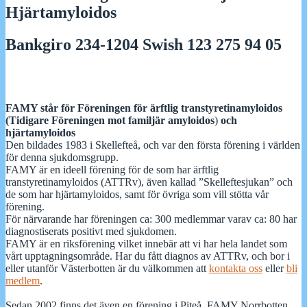
Hjärtamyloidos
Bankgiro 234-1204 Swish 123 275 94 05
FAMY står för Föreningen för ärftlig transtyretinamyloidos
(Tidigare Föreningen mot familjär amyloidos
)
och
hjärtamyloidos
Den bildades 1983 i Skellefteå, och var den första förening i världen
för denna sjukdomsgrupp.
FAMY är en ideell förening för de som har ärftlig
transtyretinamyloidos (ATTRv), även kallad ”Skelleftesjukan” och
de som har hjärtamyloidos, samt för övriga som vill stötta vår
förening.
För närvarande har föreningen ca: 300 medlemmar varav ca: 80 har
diagnostiserats positivt med sjukdomen.
FAMY är en riksförening vilket innebär att vi har hela landet som
vårt upptagningsområde. Har du fått diagnos av ATTRv, och bor i
eller utanför Västerbotten är du välkommen att
kontakta oss
eller
bli
medlem
.
Sedan 2002 finns det även en förening i Piteå, FAMY Norrbotten.