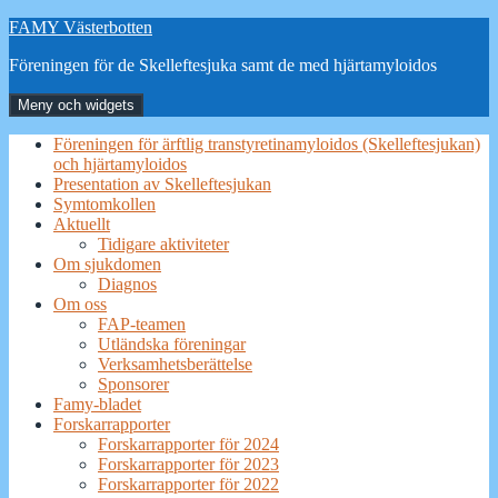
Hoppa
FAMY Västerbotten
till
Föreningen för de Skelleftesjuka samt de med hjärtamyloidos
innehåll
Meny och widgets
Föreningen för ärftlig transtyretinamyloidos (Skelleftesjukan)
och hjärtamyloidos
Presentation av Skelleftesjukan
Symtomkollen
Aktuellt
Tidigare aktiviteter
Om sjukdomen
Diagnos
Om oss
FAP-teamen
Utländska föreningar
Verksamhetsberättelse
Sponsorer
Famy-bladet
Forskarrapporter
Forskarrapporter för 2024
Forskarrapporter för 2023
Forskarrapporter för 2022