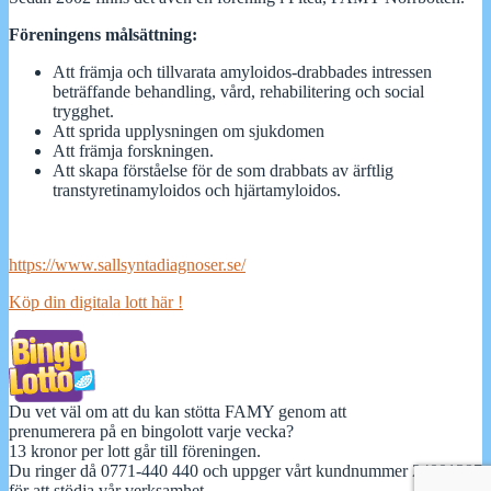
Föreningens målsättning:
Att främja och tillvarata amyloidos-drabbades intressen
beträffande behandling, vård, rehabilitering och social
trygghet.
Att sprida upplysningen om sjukdomen
Att främja forskningen.
Att skapa förståelse för de som drabbats av ärftlig
transtyretinamyloidos och hjärtamyloidos.
https://www.sallsyntadiagnoser.se/
Köp din digitala lott här !
Du vet väl om att du kan stötta FAMY genom att
prenumerera på en bingolott varje vecka?
13 kronor per lott går till föreningen.
Du ringer då 0771-440 440 och uppger vårt kundnummer 24001397
för att stödja vår verksamhet