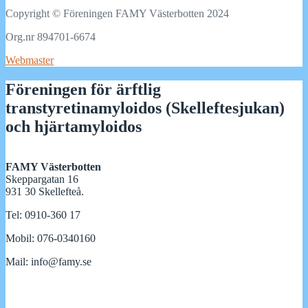
Copyright © Föreningen FAMY Västerbotten 2024
Org.nr 894701-6674
Webmaster
Föreningen för ärftlig
transtyretinamyloidos (Skelleftesjukan)
och hjärtamyloidos
FAMY Västerbotten
Skeppargatan 16
931 30 Skellefteå.
Tel: 0910-360 17
Mobil: 076-0340160
Mail: info@famy.se